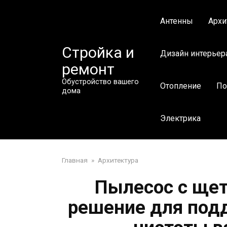
Перейти
к
Антенны
Архи
контенту
Стройка и
Дизайн интерьер
ремонт
Обустройство вашего
Отопление
По
дома
Электрика
Главная
»
Архитектура
Пылесос с щет
решение для под