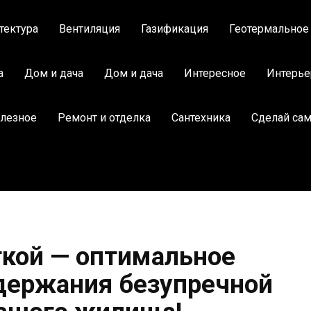
тектура
Вентиляция
Газификация
Геотермальное
а
Дом и дача
Дом и дача
Интересное
Интерье
лезное
Ремонт и отделка
Сантехника
Сделай са
кой — оптимальное
держания безупречной