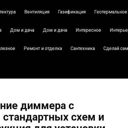
тектура
Вентиляция
Газификация
Геотермальное
а
Дом и дача
Дом и дача
Интересное
Интерье
лезное
Ремонт и отделка
Сантехника
Сделай са
ние диммера с
 стандартных схем и