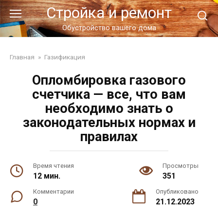
Перейти
Стройка и ремонт
к
контенту
Обустройство вашего дома
Главная
»
Газификация
Опломбировка газового
счетчика — все, что вам
необходимо знать о
законодательных нормах и
правилах
Время чтения
Просмотры
12 мин.
351
Комментарии
Опубликовано
0
21.12.2023