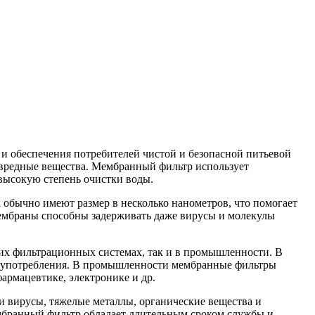
 и обеспечения потребителей чистой и безопасной питьевой
е вредные вещества. Мембранный фильтр использует
 высокую степень очистки воды.
обычно имеют размер в несколько нанометров, что помогает
мембраны способны задерживать даже вирусы и молекулы
х фильтрационных системах, так и в промышленности. В
ля употребления. В промышленности мембранные фильтры
армацевтике, электронике и др.
и вирусы, тяжелые металлы, органические вещества и
ембранный фильтр обладает длительным сроком службы и