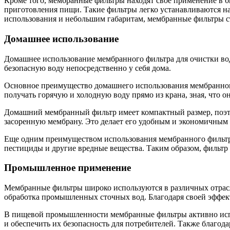
Кроме того, мембранные фильтры находят свое применение в б
приготовления пищи. Такие фильтры легко устанавливаются н
использования и небольшим габаритам, мембранные фильтры с
Домашнее использование
Домашнее использование мембранного фильтра для очистки воды
безопасную воду непосредственно у себя дома.
Основное преимущество домашнего использования мембранного 
получать горячую и холодную воду прямо из крана, зная, что он
Домашний мембранный фильтр имеет компактный размер, поэтом
засоренную мембрану. Это делает его удобным и экономичным 
Еще одним преимуществом использования мембранного фильтра д
пестициды и другие вредные вещества. Таким образом, фильтр 
Промышленное применение
Мембранные фильтры широко используются в различных отрасл
обработка промышленных сточных вод. Благодаря своей эффект
В пищевой промышленности мембранные фильтры активно испол
и обеспечить их безопасность для потребителей. Также благо