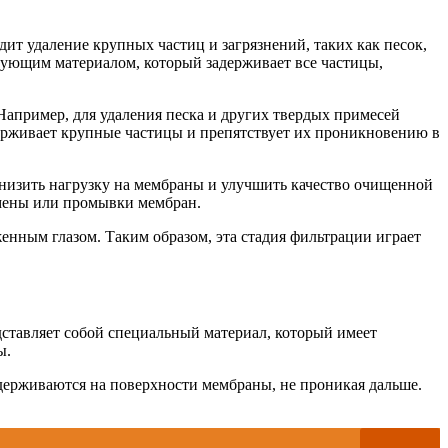
ит удаление крупных частиц и загрязнений, таких как песок,
рующим материалом, который задерживает все частицы,
апример, для удаления песка и других твердых примесей
ерживает крупные частицы и препятствует их проникновению в
снизить нагрузку на мембраны и улучшить качество очищенной
амены или промывки мембран.
нным глазом. Таким образом, эта стадия фильтрации играет
ставляет собой специальный материал, который имеет
ы.
задерживаются на поверхности мембраны, не проникая дальше.