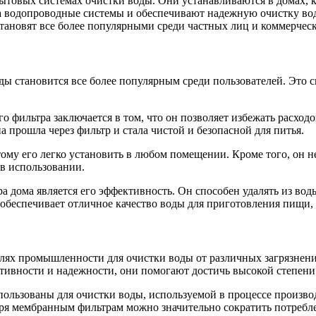
ытовых системах очистки воды. Они устанавливаются в домах, к
а водопроводные системы и обеспечивают надежную очистку вод
тановят все более популярными среди частных лиц и коммерчес
 становится все более популярным среди пользователей. Это св
фильтра заключается в том, что он позволяет избежать расходо
а прошла через фильтр и стала чистой и безопасной для питья.
у его легко установить в любом помещении. Кроме того, он не
в использовании.
ома является его эффективность. Он способен удалять из воды 
обеспечивает отличное качество воды для приготовления пищи, 
ях промышленности для очистки воды от различных загрязнени
ивности и надежности, они помогают достичь высокой степени 
ьзованы для очистки воды, используемой в процессе производс
даря мембранным фильтрам можно значительно сократить потребл