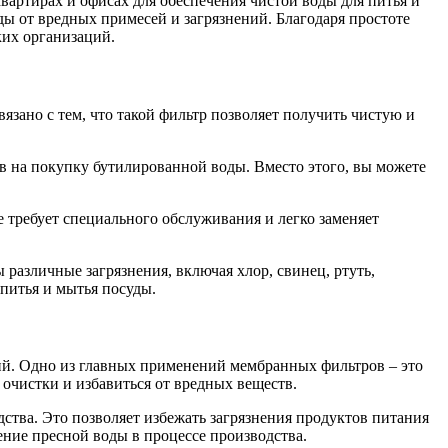
вартирах и офисах для обеспечения чистой воды для питья и
ы от вредных примесей и загрязнений. Благодаря простоте
ких организаций.
язано с тем, что такой фильтр позволяет получить чистую и
в на покупку бутилированной воды. Вместо этого, вы можете
 требует специального обслуживания и легко заменяет
различные загрязнения, включая хлор, свинец, ртуть,
питья и мытья посуды.
й. Одно из главных применений мембранных фильтров – это
очистки и избавиться от вредных веществ.
тва. Это позволяет избежать загрязнения продуктов питания
ение пресной воды в процессе производства.