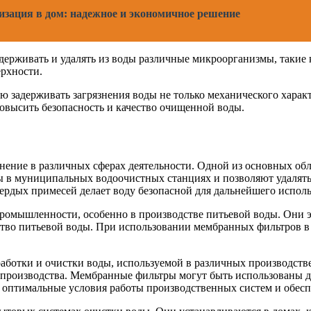
зация в дом: надежное и экономичное решение
ерживать и удалять из воды различные микроорганизмы, такие 
ерхности.
 задерживать загрязнения воды не только механического характ
повысить безопасность и качество очищенной воды.
ение в различных сферах деятельности. Одной из основных об
 в муниципальных водоочистных станциях и позволяют удалять и
ердых примесей делает воду безопасной для дальнейшего исполь
мышленности, особенно в производстве питьевой воды. Они эф
ество питьевой воды. При использовании мембранных фильтров 
отки и очистки воды, используемой в различных производстве
ь производства. Мембранные фильтры могут быть использованы д
ь оптимальные условия работы производственных систем и обес