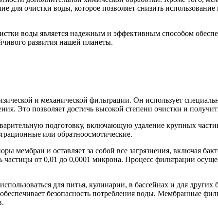
ние для очистки воды, которое позволяет снизить использовани
чистки воды является надежным и эффективным способом обеспе
йчивого развития нашей планеты.
изической и механической фильтрации. Он использует специал
ния. Это позволяет достичь высокой степени очистки и получит
варительную подготовку, включающую удаление крупных частиц 
ьтрационные или обратноосмотические.
оры мембран и оставляет за собой все загрязнения, включая бак
ь частицы от 0,01 до 0,0001 микрона. Процесс фильтрации осуще
использоваться для питья, кулинарии, в бассейнах и для друг
 обеспечивает безопасность потребления воды. Мембранные фил
в.