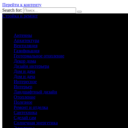
Перейти к контенту
Search for:
Стройка и ремонт
Обустройство вашего дома
Антенны
Архитектура
Вентиляция
Газификация
Геотермальное отопление
Декор дома
Дизайн интерьера
Дом и дача
Дом и дача
Интересное
Интерьер
Ландшафтный дизайн
Отопление
Полезное
Ремонт и отделка
Сантехника
Сделай сам
Солнечная энергетика
Электрика