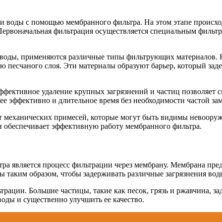
и воды с помощью мембранного фильтра. На этом этапе происход
 Первоначальная фильтрация осуществляется специальным фильт
 воды, применяются различные типы фильтрующих материалов. Н
ю песчаного слоя. Эти материалы образуют барьер, который зад
эффективное удаление крупных загрязнений и частиц позволяет 
лее эффективно и длительное время без необходимости частой з
т механических примесей, которые могут быть видимы невооруже
и обеспечивает эффективную работу мембранного фильтра.
а является процесс фильтрации через мембрану. Мембрана пред
 таким образом, чтобы задерживать различные загрязнения вод
ьтрации. Большие частицы, такие как песок, грязь и ржавчина, 
воды и существенно улучшить ее качество.