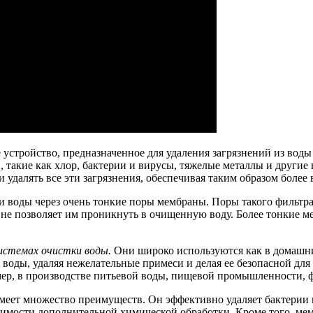
устройство, предназначенное для удаления загрязнений из воды
, такие как хлор, бактерии и вирусы, тяжелые металлы и други
удалять все эти загрязнения, обеспечивая таким образом более
воды через очень тонкие поры мембраны. Поры такого фильтра 
 не позволяет им проникнуть в очищенную воду. Более тонкие 
истемах очистки воды.
Они широко используются как в домашни
 воды, удаляя нежелательные примеси и делая ее безопасной д
ер, в производстве питьевой воды, пищевой промышленности, ф
меет множество преимуществ. Он эффективно удаляет бактерии 
одимости дополнительной химической обработки. Кроме того, м