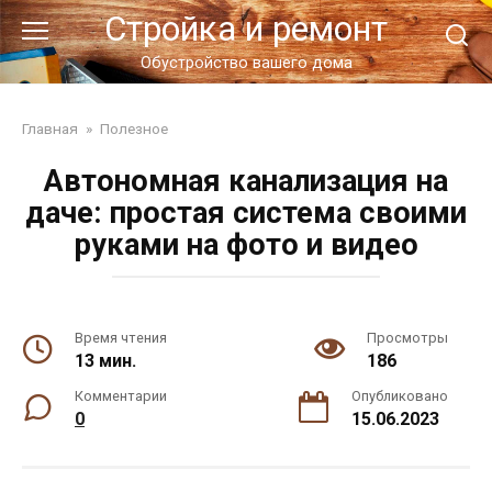
Перейти
Стройка и ремонт
к
контенту
Обустройство вашего дома
Главная
»
Полезное
Автономная канализация на
даче: простая система своими
руками на фото и видео
Время чтения
Просмотры
13 мин.
186
Комментарии
Опубликовано
0
15.06.2023