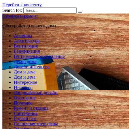
Перейти к контенту
Search for:
Стройка и ремонт
Обустройство вашего дома
Антенны
Архитектура
Вентиляция
Газификация
Геотермальное отопление
Декор дома
Дизайн интерьера
Дом и дача
Дом и дача
Интересное
Интерьер
Ландшафтный дизайн
Отопление
Полезное
Ремонт и отделка
Сантехника
Сделай сам
Солнечная энергетика
Электрика